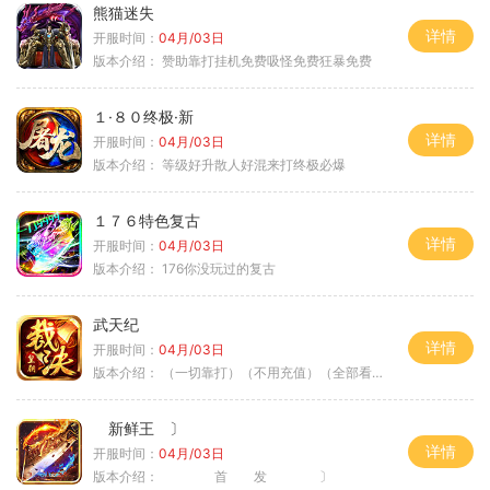
熊猫迷失
详情
开服时间：
04月/03日
版本介绍：
赞助靠打挂机免费吸怪免费狂暴免费
１·８０终极·新
详情
开服时间：
04月/03日
版本介绍：
等级好升散人好混来打终极必爆
１７６特色复古
详情
开服时间：
04月/03日
版本介绍：
176你没玩过的复古
武天纪
详情
开服时间：
04月/03日
版本介绍：
（一切靠打）（不用充值）（全部看脸）
新鲜王 〕
详情
开服时间：
04月/03日
版本介绍：
首 发 〕