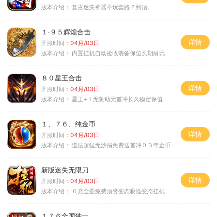
版本介绍：
复古迷失神器不玩套路？到顶。
１·９５辉煌合击
详情
开服时间：
04月/03日
版本介绍：
内置挂机自动捡收装备保值长期耐玩
８０星王合击
详情
开服时间：
04月/03日
版本介绍：
星王+１无赞助无首冲长久稳定保值
１、７６、纯金币
详情
开服时间：
04月/03日
版本介绍：
道法超猛无沙捐免费送首冲０３年金币
新版迷失无限刀
详情
开服时间：
04月/03日
版本介绍：
０充全图免费顶赞变态吸怪变态挂机
１７６全国独一