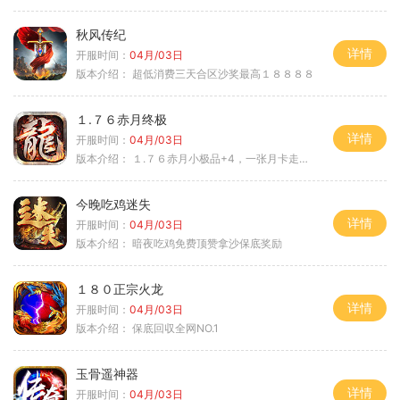
秋风传纪
详情
开服时间：
04月/03日
版本介绍：
超低消费三天合区沙奖最高１８８８８
１.７６赤月终极
详情
开服时间：
04月/03日
版本介绍：
１.７６赤月小极品+4，一张月卡走天涯c
今晚吃鸡迷失
详情
开服时间：
04月/03日
版本介绍：
暗夜吃鸡免费顶赞拿沙保底奖励
１８０正宗火龙
详情
开服时间：
04月/03日
版本介绍：
保底回収全网NO.1
玉骨遥神器
详情
开服时间：
04月/03日