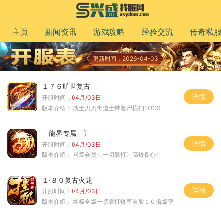
主页
新闻资讯
游戏攻略
经验交流
传奇私
更新时间：2026-04-03
１７６旷世复古
详情
开服时间：
04月/03日
版本介绍：
战士刀刀毒道士带僵尸横扫BOOS
龍界专属 〕
详情
开服时间：
04月/03日
版本介绍：
只卖会员〉一切靠打〉高爆良心〉
１·８０复古火龙
详情
开服时间：
04月/03日
版本介绍：
终极全爆一切靠打爆率看脸１０倍爆率