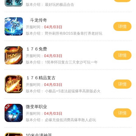
版本介绍：
最好玩的极品合击
斗龙传奇
详情
开服时间：
04月/03日
版本介绍：
野外刷所有BOSS装备靠打养老好玩
１７６免费
详情
开服时间：
04月/03日
版本介绍：
1简单怀旧复古三天拿沙可玩一年
１７６精品复古
详情
开服时间：
04月/03日
版本介绍：
小极品+5道法超猛爆率高新版必火
微变单职业
详情
开服时间：
04月/03日
版本介绍：
必爆充值低消费高爆率散人必玩
10米全满神器