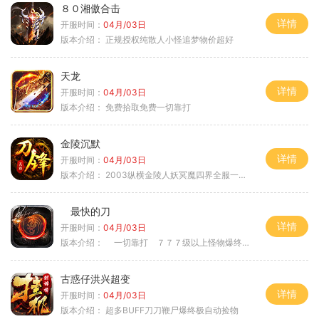
８０湘傲合击
详情
开服时间：
04月/03日
版本介绍：
正规授权纯散人小怪追梦物价超好
天龙
详情
开服时间：
04月/03日
版本介绍：
免费拾取免费一切靠打
金陵沉默
详情
开服时间：
04月/03日
版本介绍：
2003纵横金陵人妖冥魔四界全服一切靠
最快的刀
详情
开服时间：
04月/03日
版本介绍：
一切靠打 ７７７级以上怪物爆终极
古惑仔洪兴超变
详情
开服时间：
04月/03日
版本介绍：
超多BUFF刀刀鞭尸爆终极自动捡物