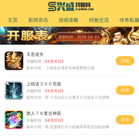
主页
新闻资讯
游戏攻略
经验交流
传奇私
更新时间：2026-04-03
天意迷失
详情
开服时间：
04月/03日
版本介绍：
上线送全满背包神器赞助沙捐
上线送２００充值
详情
开服时间：
04月/03日
版本介绍：
荐 ０元白玩０元通关０元装逼０元满赞
散人７６复古神器
详情
开服时间：
04月/03日
版本介绍：
荐 充值靠打无小怪爆率高零充玩砍的爽