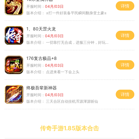
详情
开服时间：
04月/03日
版本介绍：
≤打一件好装备平民瞬间翻身变土豪≥
1、80天罡火龙
详情
开服时间：
04月/03日
版本介绍：
一切靠打无合成，进服三分钟，好玩一整年。
176复古极品+8
详情
开服时间：
04月/03日
版本介绍：
点进来看一下会上头
终极吾辈新神器
详情
开服时间：
04月/03日
版本介绍：
三天合区自动挂机浑源渾源斩仙
传奇手游1.85版本合击