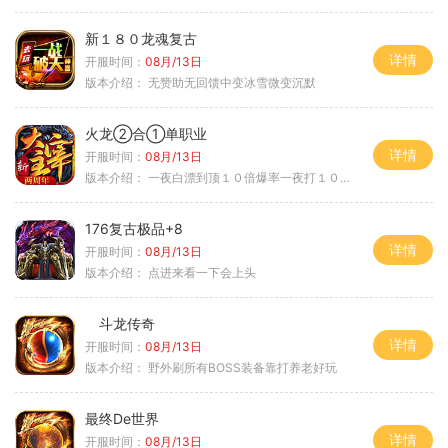
新１８０龙魂复古
详情
开服时间：
08月/13日
版本介绍：
无赞助无回馈中变冰雪微变沉默
火龙②合①单职业
详情
开服时间：
08月/13日
版本介绍：
一夜白漂到顶１０倍爆率一夜打１０００充
176复古极品+8
详情
开服时间：
08月/13日
版本介绍：
点进来看一下会上头
斗龙传奇
详情
开服时间：
08月/13日
版本介绍：
野外刷所有BOSS装备靠打养老好玩
最终De世界
详情
开服时间：
08月/13日