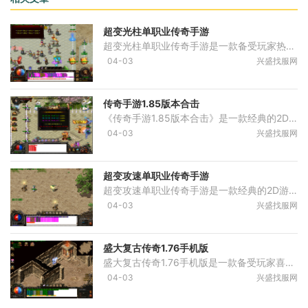
超变光柱单职业传奇手游
超变光柱单职业传奇手游是一款备受玩家热爱的角色扮演类游戏，带您进入一个神奇而具有挑战性的冒险世界您将扮演一位勇敢的战士，通过与敌人的战斗、任务的完成和装备的获取，
04-03
兴盛找服网
传奇手游1.85版本合击
《传奇手游1.85版本合击》是一款经典的2D游戏，在角色扮演的基础上融入了万人在线和玩家互动的要素。游戏中有丰富多样的技能系统、VIP福利、装备套装、4PK系统和挑战强大的boss，让
04-03
兴盛找服网
超变攻速单职业传奇手游
超变攻速单职业传奇手游是一款经典的2D游戏，以角色扮演为主题，让玩家享受万人在线的体验，与其他玩家进行互动。游戏中有丰富的强化装备系统、剧情任务、地图传送NPC、装备强化
04-03
兴盛找服网
盛大复古传奇1.76手机版
盛大复古传奇1.76手机版是一款备受玩家喜爱的经典角色扮演类2D游戏。作为传奇游戏的新开传奇之一，该游戏凭借其精彩的玩法和创新的互动方式，在众多手机游戏中脱颖而出，吸引了
04-03
兴盛找服网