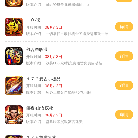
版本介绍：
耐玩经典专属神器修仙佣兵
命·运
详情
开服时间：
08月/13日
版本介绍：
一切靠打自动挂机全民追梦进服砍一年
剑魂单职业
详情
开服时间：
08月/13日
版本介绍：
沙奖8888沙捐免费顶赞免费自动挂
１７６复古小极品
详情
开服时间：
08月/13日
版本介绍：
玩必上瘾金币极品+5养老服
僵夜·山海探秘
详情
开服时间：
08月/13日
版本介绍：
盗墓暗黑沉默复古迷失
１７６龙腾复古