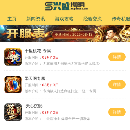
主页
新闻资讯
游戏攻略
经验交流
传奇私
更新时间：2025-08-13
十里桃花-专属
详情
开服时间：
08月/13日
版本介绍：
无充值图无捐献榜无富豪榜绝无暗坑-
擎天图专属
详情
开服时间：
08月/13日
版本介绍：
专为散人打造疯狂打宝,一怪一专属
·天心沉默·
详情
开服时间：
08月/13日
版本介绍：
最后净土·爆率全开·一切靠爆