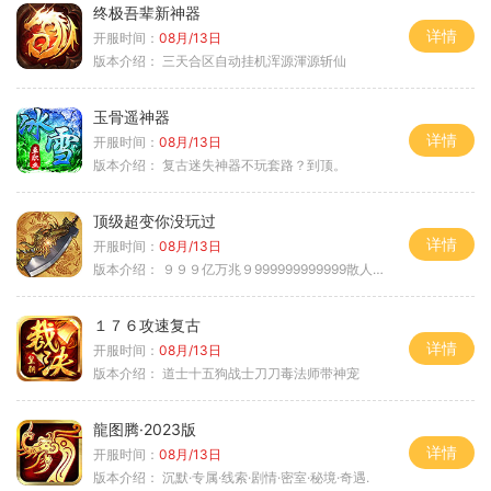
终极吾辈新神器
详情
开服时间：
08月/13日
版本介绍：
三天合区自动挂机浑源渾源斩仙
玉骨遥神器
详情
开服时间：
08月/13日
版本介绍：
复古迷失神器不玩套路？到顶。
顶级超变你没玩过
详情
开服时间：
08月/13日
版本介绍：
９９９亿万兆９999999999999散人逆袭
１７６攻速复古
详情
开服时间：
08月/13日
版本介绍：
道士十五狗战士刀刀毒法师带神宠
龍图腾·2023版
详情
开服时间：
08月/13日
版本介绍：
沉默·专属·线索·剧情·密室·秘境·奇遇.