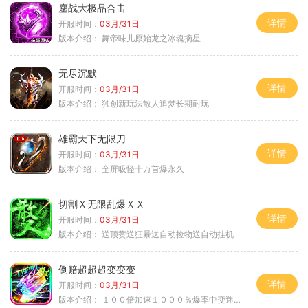
鏖战大极品合击
详情
开服时间：
03月/31日
版本介绍：
舞帝味儿原始龙之冰魂摘星
无尽沉默
详情
开服时间：
03月/31日
版本介绍：
独创新玩法散人追梦长期耐玩
雄霸天下无限刀
详情
开服时间：
03月/31日
版本介绍：
全屏吸怪十万首爆永久
切割Ｘ无限乱爆ＸＸ
详情
开服时间：
03月/31日
版本介绍：
送顶赞送狂暴送自动捡物送自动挂机
倒赔超超超变变变
详情
开服时间：
03月/31日
版本介绍：
１００倍加速１０００％爆率中变迷失单职