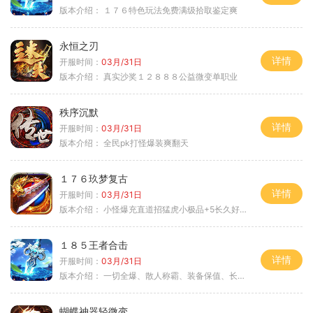
版本介绍：
１７６特色玩法免费满级拾取鉴定爽
永恒之刃
详情
开服时间：
03月/31日
版本介绍：
真实沙奖１２８８８公益微变单职业
秩序沉默
详情
开服时间：
03月/31日
版本介绍：
全民pk打怪爆装爽翻天
１７６玖梦复古
详情
开服时间：
03月/31日
版本介绍：
小怪爆充直道招猛虎小极品+5长久好玩
１８５王者合击
详情
开服时间：
03月/31日
版本介绍：
一切全爆、散人称霸、装备保值、长期耐玩
蝴蝶神器轻微变