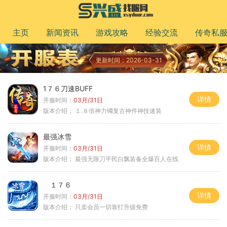
主页
新闻资讯
游戏攻略
经验交流
传奇私
更新时间：2026-03-31
1７６刀速BUFF
详情
开服时间：
03月/31日
版本介绍：
１.８倍神力镯复古神件神技速装
最强冰雪
详情
开服时间：
03月/31日
版本介绍：
最强无限刀平民白飘装备全爆百人在线
１７６
详情
开服时间：
03月/31日
版本介绍：
只卖会员一切靠打升级免费