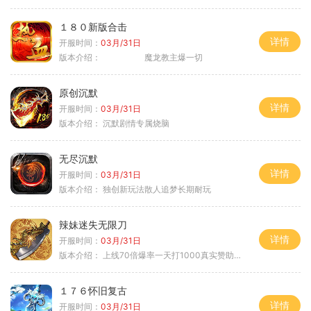
１８０新版合击
详情
开服时间：
03月/31日
版本介绍：
魔龙教主爆一切
原创沉默
详情
开服时间：
03月/31日
版本介绍：
沉默剧情专属烧脑
无尽沉默
详情
开服时间：
03月/31日
版本介绍：
独创新玩法散人追梦长期耐玩
辣妹迷失无限刀
详情
开服时间：
03月/31日
版本介绍：
上线70倍爆率一天打1000真实赞助一夜终
１７６怀旧复古
详情
开服时间：
03月/31日