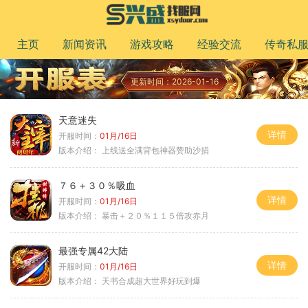
主页
新闻资讯
游戏攻略
经验交流
传奇私
更新时间：2026-01-16
天意迷失
详情
开服时间：
01月/16日
版本介绍：
上线送全满背包神器赞助沙捐
７６＋３０％吸血
详情
开服时间：
01月/16日
版本介绍：
暴击＋２０％１１５倍攻赤月
最强专属42大陆
详情
开服时间：
01月/16日
版本介绍：
天书合成超大世界好玩到爆