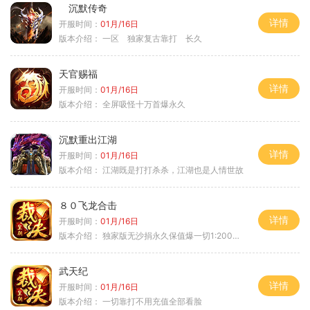
沉默传奇
详情
开服时间：
01月/16日
版本介绍：
一区 独家复古靠打 长久
天官赐福
详情
开服时间：
01月/16日
版本介绍：
全屏吸怪十万首爆永久
沉默重出江湖
详情
开服时间：
01月/16日
版本介绍：
江湖既是打打杀杀，江湖也是人情世故
８０飞龙合击
详情
开服时间：
01月/16日
版本介绍：
独家版无沙捐永久保值爆一切1:2000回4
武天纪
详情
开服时间：
01月/16日
版本介绍：
一切靠打不用充值全部看脸