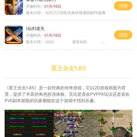
详情
开服时间：
01月/16日
版本介绍：
%20刀刀切割无条件领满回馈PK超爽
(仙剑迷失
详情
开服时间：
01月/16日
版本介绍：
((((((( 迷失仙剑 )))))
星王合击1.85
《星王合击1.85》是一款经典的传奇游戏，它以2D游戏画面为背
景，提供了丰富的角色扮演体验。无论是喜欢PVPPK玩法还是喜欢
PVE副本探险的玩家都能在这个游戏中找到乐趣。