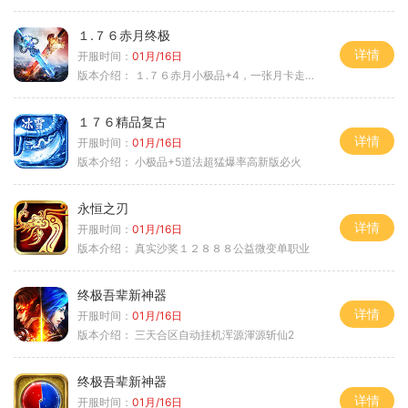
１.７６赤月终极
详情
开服时间：
01月/16日
版本介绍：
１.７６赤月小极品+4，一张月卡走天涯b
１７６精品复古
详情
开服时间：
01月/16日
版本介绍：
小极品+5道法超猛爆率高新版必火
永恒之刃
详情
开服时间：
01月/16日
版本介绍：
真实沙奖１２８８８公益微变单职业
终极吾辈新神器
详情
开服时间：
01月/16日
版本介绍：
三天合区自动挂机浑源渾源斩仙2
终极吾辈新神器
详情
开服时间：
01月/16日