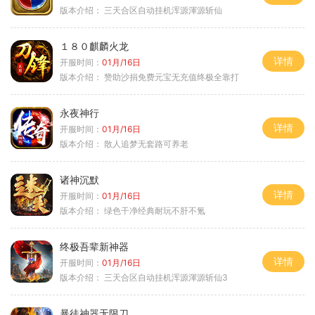
版本介绍：
三天合区自动挂机浑源渾源斩仙
１８０麒麟火龙
详情
开服时间：
01月/16日
版本介绍：
赞助沙捐免费元宝无充值终极全靠打
永夜神行
详情
开服时间：
01月/16日
版本介绍：
散人追梦无套路可养老
诸神沉默
详情
开服时间：
01月/16日
版本介绍：
绿色干净经典耐玩不肝不氪
终极吾辈新神器
详情
开服时间：
01月/16日
版本介绍：
三天合区自动挂机浑源渾源斩仙3
暴徒神器无限刀