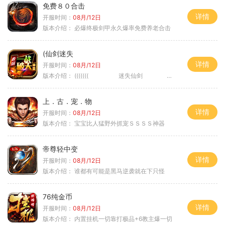
免费８０合击
详情
开服时间：
08月/12日
版本介绍：
必爆终极剑甲永久爆率免费养老合击
(仙剑迷失
详情
开服时间：
08月/12日
版本介绍：
((((((( 迷失仙剑 )))))
上．古．宠．物
详情
开服时间：
08月/12日
版本介绍：
宝宝比人猛野外抓宠ＳＳＳＳ神器
帝尊轻中变
详情
开服时间：
08月/12日
版本介绍：
谁都有可能是黑马逆袭就在下只怪
76纯金币
详情
开服时间：
08月/12日
版本介绍：
内置挂机一切靠打极品+6教主爆一切