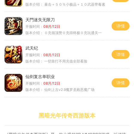
版本介绍：
暴击＋５０％小极品＋１０武器带毒素
天門迷失无限刀
详情
开服时间：
08月/12日
版本介绍：
０充领顶赞０充得终极０充玩通关一
武天纪
详情
开服时间：
08月/12日
版本介绍：
一切靠打不用充值全部看脸
仙剑复古单职业
详情
开服时间：
08月/12日
版本介绍：
仙剑上古v2.9魔罗圣殿恶魔广场
黑暗光年传奇西游版本