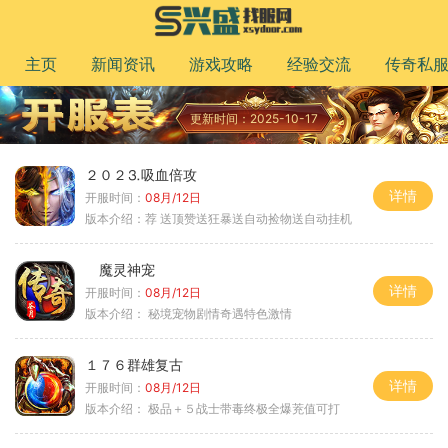
主页
新闻资讯
游戏攻略
经验交流
传奇私
更新时间：2025-10-17
２０２⒊吸血倍攻
详情
开服时间：
08月/12日
版本介绍：
荐 送顶赞送狂暴送自动捡物送自动挂机
魔灵神宠
详情
开服时间：
08月/12日
版本介绍：
秘境宠物剧情奇遇特色激情
１７６群雄复古
详情
开服时间：
08月/12日
版本介绍：
极品＋５战士带毒终极全爆茺值可打