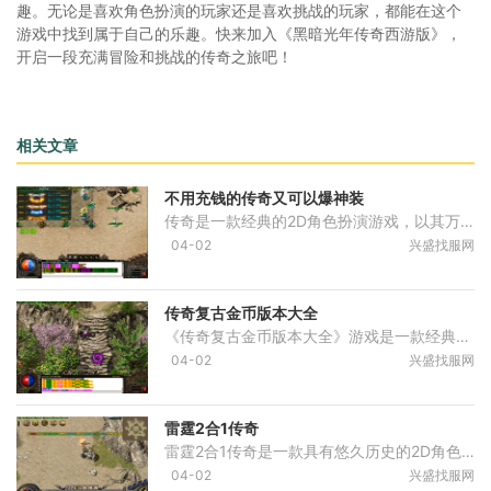
趣。无论是喜欢角色扮演的玩家还是喜欢挑战的玩家，都能在这个
游戏中找到属于自己的乐趣。快来加入《黑暗光年传奇西游版》，
开启一段充满冒险和挑战的传奇之旅吧！
相关文章
不用充钱的传奇又可以爆神装
传奇是一款经典的2D角色扮演游戏，以其万人在线、玩家互动的特点，吸引了许多游戏爱好者。不同于现今的3D游戏，传奇以其独特的画风和刺激的战斗方式成为了许多老玩家的心头好。
04-02
兴盛找服网
传奇复古金币版本大全
《传奇复古金币版本大全》游戏是一款经典的传奇网游，以其独特的金币系统及精美的游戏画面而备受玩家喜爱。本文将为大家详细介绍该游戏的具体玩法，让玩家们更好地了解这款传
04-02
兴盛找服网
雷霆2合1传奇
雷霆2合1传奇是一款具有悠久历史的2D角色扮演游戏。作为传奇系列的新作，它集合了传奇游戏的经典玩法，并引入了更加丰富的内容和创新的设计。游戏采用了万人在线的模式，玩家可
04-02
兴盛找服网