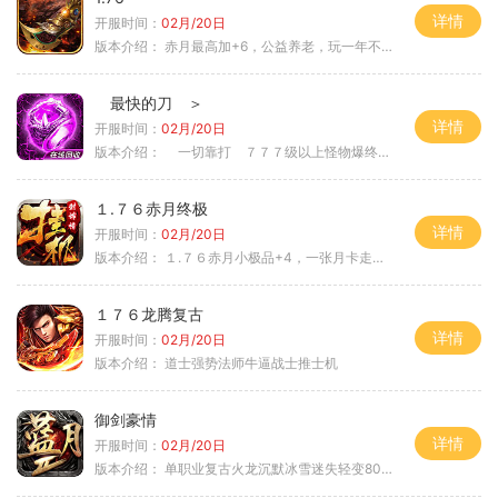
详情
开服时间：
02月/20日
版本介绍：
赤月最高加+6，公益养老，玩一年不腻，屠龙
最快的刀 ＞
详情
开服时间：
02月/20日
版本介绍：
一切靠打 ７７７级以上怪物爆终极 ＞
１.７６赤月终极
详情
开服时间：
02月/20日
版本介绍：
１.７６赤月小极品+4，一张月卡走天涯c
１７６龙腾复古
详情
开服时间：
02月/20日
版本介绍：
道士强势法师牛逼战士推士机
御剑豪情
详情
开服时间：
02月/20日
版本介绍：
单职业复古火龙沉默冰雪迷失轻变8085