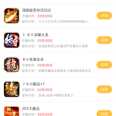
顶级超变你没玩过
详情
开服时间：
02月/20日
版本介绍：
９９９亿万兆９999999999999散人逆袭
１·８０冰啸火龙
详情
开服时间：
02月/20日
版本介绍：
自动捡取良心好服剑甲全爆长久激情
８０攻速合击
详情
开服时间：
02月/20日
版本介绍：
新舞帝鏖战全新版本上线原始道盾合击
７６小极品+7
详情
开服时间：
02月/20日
版本介绍：
龙魂+血脉+神通全是散人
255大极品
详情
开服时间：
02月/20日