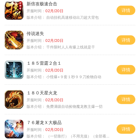
新倍攻极速合击
详情
开服时间：
02月/20日
版本介绍：
自动挂机高速移动出刀超大背包
传说迷失
详情
开服时间：
02月/20日
版本介绍：
千件限时人人有爆上线就是干
１８５雷霆２合１
详情
开服时间：
02月/20日
版本介绍：
小怪爆+９套１秒９９刀捡物自动
１８０天星火龙
详情
开服时间：
02月/20日
版本介绍：
免费满级自动捡物魔龙教主爆一切
７６屠龙Ｘ大极品
详情
开服时间：
02月/20日
版本介绍：
（一切靠打）（不用充值）（全部看脸）