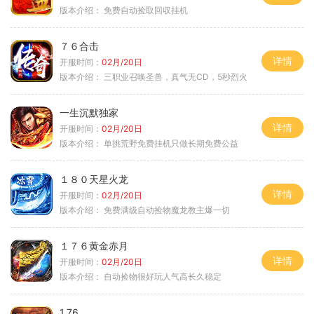
版本介绍：
免费自动捡取回収挂机
７６合击
详情
开服时间：
02月/20日
版本介绍：
三职业召唤圣兽，真气无CD，5秒烈火
一生沉默独家
详情
开服时间：
02月/20日
版本介绍：
单挑荒野免费挂机只做长期免费公益
１８０天星火龙
详情
开服时间：
02月/20日
版本介绍：
免费满级自动捡物魔龙教主爆一切
１７６黄金赤月
详情
开服时间：
02月/20日
版本介绍：
自动捡物很好玩人气高长久稳定
1.76