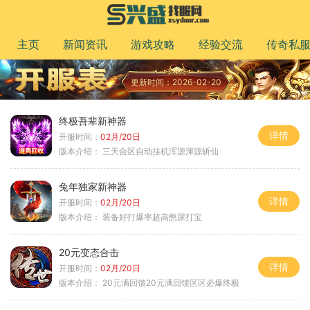
主页
新闻资讯
游戏攻略
经验交流
传奇私
更新时间：2026-02-20
终极吾辈新神器
详情
开服时间：
02月/20日
版本介绍：
三天合区自动挂机浑源渾源斩仙
兔年独家新神器
详情
开服时间：
02月/20日
版本介绍：
装备好打爆率超高憋尿打宝
20元变态合击
详情
开服时间：
02月/20日
版本介绍：
20元满回馈20元满回馈区区必爆终极