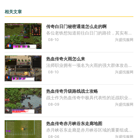
相关文章
传奇白日门秘密通道怎么走的啊
各位老铁想知道前往白日门的路径，其实有不少选择。最简单直接的方式就是在比奇城找到老兵，他会让你快速抵达白日门。或者从沃玛森林特定坐标处也能走进白日门，那片森林里藏
08-10
兴盛找服网
热血传奇火雨怎么来
法师职业拥有一项名为火雨的强大群体攻击技能。该技能是法师职业的核心输出手段之一，能够在战斗中覆盖大范围区域。火雨技能的解锁通常与角色等级相关联，当法师角色达到一定
08-10
兴盛找服网
热血传奇升级路线战士攻略
战士作为热血传奇中极具代表性的近战职业，其升级过程充满挑战，尤其依赖合理的路线规划与资源管理。战士在游戏初期阶段，应当充分利用新手村附近的基础怪物进行经验积累。按
08-09
兴盛找服网
热血传奇赤月峡谷东走廊地图
赤月峡谷东走廊是赤月峡谷区域的重要组成部分，作为连接赤月峡谷入口与赤月峡谷广场的关键通道，这条走廊地形复杂且充满危险。从赤月峡谷东入口进入后，玩家将面临一条相对狭
08-06
兴盛找服网