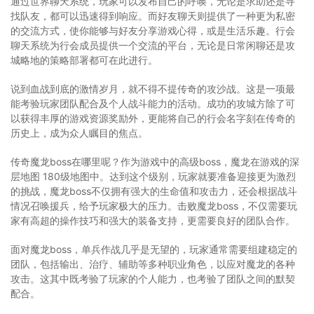
通过世界聊天系统，玩家可以发布自己的呼唤，无论是求助还是寻
找队友，都可以迅速得到响应。而好友聊天则提供了一种更为私密
的交流方式，使你能够与好友分享游戏心得，或是生活乐趣。行会
聊天系统为行会成员提供一个交流的平台，无论是日常闲聊还是攻
城略地的策略部署都可在此进行。
说到血战到底的激情岁月，就不得不提传奇的攻沙战。这是一项最
能考验玩家团队配合及个人战斗能力的活动。成功的攻城方除了可
以获得丰厚的游戏资源奖励外，更能将自己的行会名字刻在传奇的
历史上，成为众人瞩目的焦点。
传奇魔龙boss在哪里呢？作为游戏中的高级boss，魔龙在游戏的深
层地图 180级地图中。达到这个级别，玩家就要准备迎接更为激烈
的挑战，魔龙boss不仅拥有强大的生命值和攻击力，还会根据战斗
情况召唤援兵，给予玩家极大的压力。击败魔龙boss，不仅需要玩
家有高超的操作技巧和强大的装备支持，更需要良好的团队合作。
面对魔龙boss，单兵作战几乎是无望的，玩家通常需要组建稳定的
团队，包括输出、治疗、辅助等多种职业角色，以应对魔龙的各种
攻击。这其中既考验了玩家的个人能力，也考验了团队之间的默契
配合。