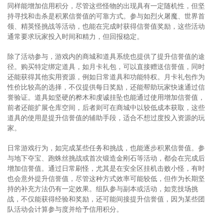
同样能增加信用积分，尽管这些怪物的出现具有一定随机性，但坚
持寻找和击杀是积累信誉值的可靠方式。参与如烈火屠魔、世界首
领、精英怪挑战等活动，也能在完成时获得信誉值奖励，这些活动
通常要求玩家投入时间和精力，但回报稳定。
除了活动参与，游戏内的商城和道具系统也提供了提升信誉值的途
径。购买特定绑定道具，如月卡礼包，可以直接赠送信誉值，同时
还能获得其他实用资源，例如日常道具和功能特权。月卡礼包作为
性价比较高的选择，不仅提供每日奖励，还能帮助玩家快速通过信
誉验证。道具如坚硬的桦木和虔诚挂坠也能通过使用增加信誉值，
前者还能扩展仓库空间，后者则可在商城中以较低成本获取，这些
道具的使用是提升信誉值的辅助手段，适合不想过度投入资源的玩
家。
日常游戏行为，如完成某些任务和挑战，也能逐步积累信誉值。参
与地下夺宝、跑蛛丝挑战或首次锻造金刚石等活动，都会在完成后
增加信誉值。通过日常刷怪，尤其是在安全区挂机击败小怪，有时
也会意外提升信誉值，尽管这种方式效率可能较低，但作为长期坚
持的补充方法仍有一定效果。组队参与副本或活动，如竞技场挑
战，不仅能获得经验和奖励，还可能间接提升信誉值，因为某些团
队活动会计算参与度并给予信用积分。