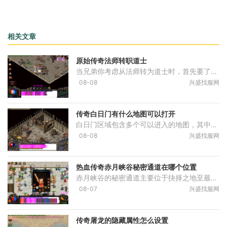
相关文章
原始传奇法师转职道士
当兄弟你考虑从法师转为道士时，首先要了解职业定位的根本差异。法师依赖高爆发和群体清场能力，而道士则擅长持续消耗与团队辅助。这种转变意味着从单纯的输出角色，过渡到兼
08-08
兴盛找服网
传奇白日门有什么地图可以打开
白日门区域包含多个可以进入的地图，其中丛林迷宫是整个赤月峡谷的主要入口，其具体位置在白日门大地图的坐标321，120附近。玩家从白日门主城出发后，首先需要找到丛林迷宫的入
08-08
兴盛找服网
热血传奇赤月峡谷秘密通道在哪个位置
赤月峡谷的秘密通道主要位于抉择之地至最终BOSS区域之间，具体涉及山谷密道的两个关键入口，这些通道是连接赤月恶魔巢穴和恶魔祭坛的必经之路。从抉择之地出发，玩家需根据目标
08-07
兴盛找服网
传奇屠龙的隐藏属性怎么设置